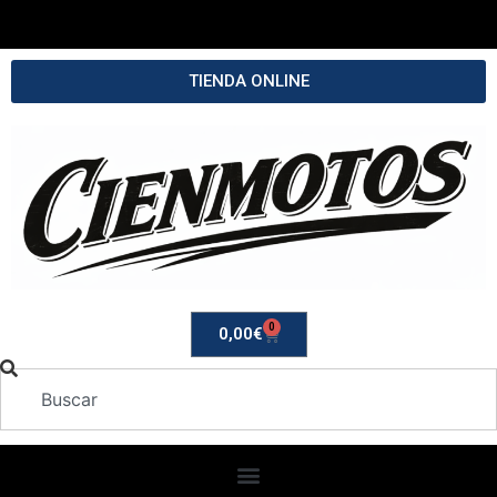
TIENDA ONLINE
0
0,00
€