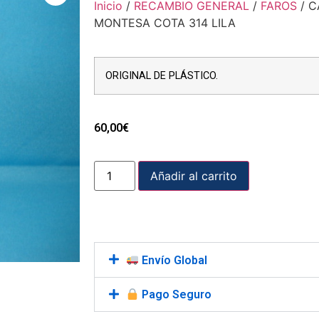
Inicio
/
RECAMBIO GENERAL
/
FAROS
/ C
MONTESA COTA 314 LILA
ORIGINAL DE PLÁSTICO.
60,00
€
Añadir al carrito
Envío Global
Pago Seguro