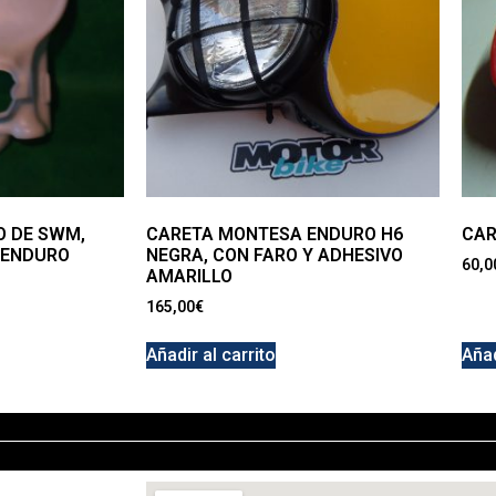
O DE SWM,
CARETA MONTESA ENDURO H6
CAR
 ENDURO
NEGRA, CON FARO Y ADHESIVO
60,0
AMARILLO
165,00
€
Añadir al carrito
Añad