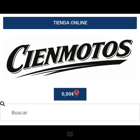
TIENDA ONLINE
0
0,00
€