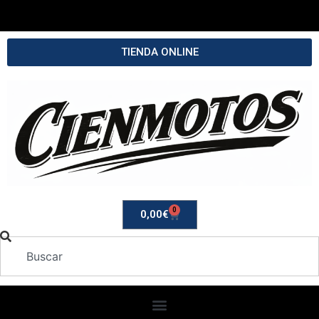
TIENDA ONLINE
0
0,00
€