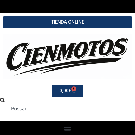
TIENDA ONLINE
0
0,00
€