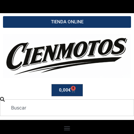
TIENDA ONLINE
0
0,00
€