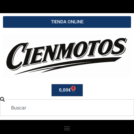
TIENDA ONLINE
0
0,00
€