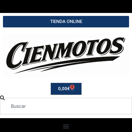
TIENDA ONLINE
0
0,00
€