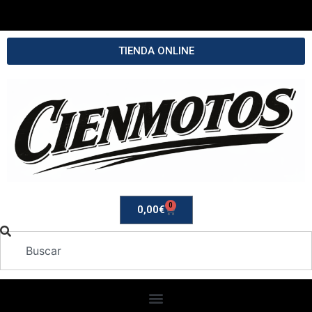
TIENDA ONLINE
0
0,00
€