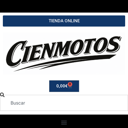
TIENDA ONLINE
0
0,00
€