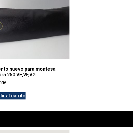
ento nuevo para montesa
pra 250 VE,VF,VG
00
€
ir al carrito