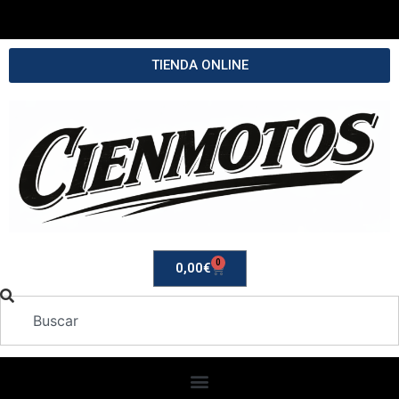
TIENDA ONLINE
0
0,00
€