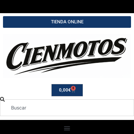
TIENDA ONLINE
0
0,00
€