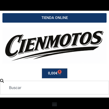
TIENDA ONLINE
0
0,00
€