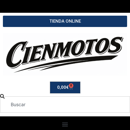
TIENDA ONLINE
0
0,00
€