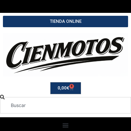
TIENDA ONLINE
0
0,00
€