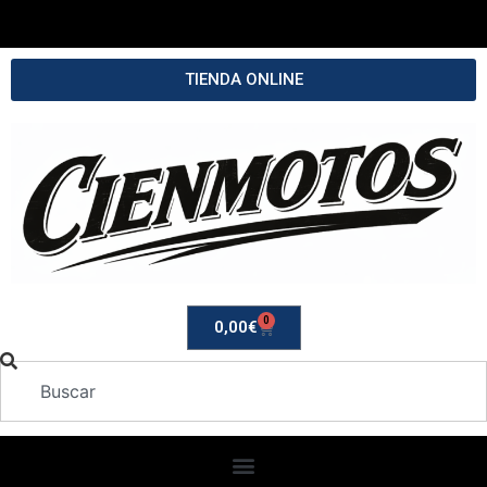
TIENDA ONLINE
0
0,00
€