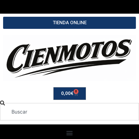
TIENDA ONLINE
0
0,00
€