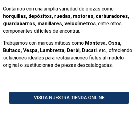
Contamos con una amplia variedad de piezas como
horquillas, depósitos, ruedas, motores, carburadores,
guardabarros, manillares, velocímetros
, entre otros
componentes difíciles de encontrar.
Trabajamos con marcas míticas como
Montesa, Ossa,
Bultaco, Vespa, Lambretta, Derbi, Ducati
, etc., ofreciendo
soluciones ideales para restauraciones fieles al modelo
original o sustituciones de piezas descatalogadas.
VISITA NUESTRA TIENDA ONLINE
Somos distribuidores de resinas marca
RESTOM
,
especial para la
restauración
interior de
los
depósitos de gasolina
tanto en motocicletas