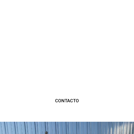
Mediante
nuestra web
, usted podrá
contactar con nosotros y realizarnos
aquellas consultas que necesite. Le
podemos
enviar
el material a cualquier
parte
del mundo.
Si quiere comprar alguna moto o dispone de
alguna, no dude en contactar con
nosotros,
le asesoraremos.
CONTACTO