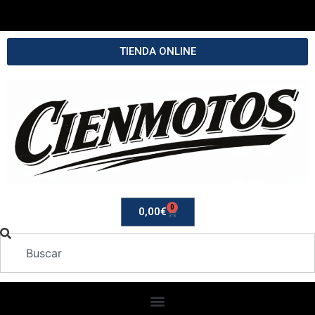
TIENDA ONLINE
0
0,00
€